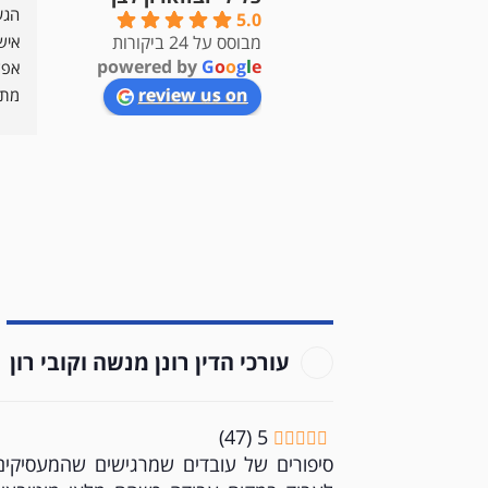
עורכי דין ברמה אחרת ! פניתי אליהם 
פניתי לעו"ד קובי ועו"ד רונן על מנת 
5.0
עם שני תיקים פליליים שכמעט ולא 
להתמודד עם הליך פלילי עקב 
מבוסס על 24 ביקורות
powered by
G
o
o
g
l
e
היה סיכוי לצאת מזה ללא מאסר 
תלונות שווא שהגיש מישהו נגדי. הם 
review us on
בפועל . עורכי דין אחרים אמרו שאין 
הנחו אותי בתהליך והתהלו מול 
שום סיכוי ., אך עורכי הדין רונן מנשה 
המשטרה. בנוסף, לאחר מכן, כתבו 
קובי רון עשו את כל האפשר על מנת 
עבורי מכתב שנועד לשנות את עילת 
לסגור את התיק ללא עבודות שירות 
הסגירה לחוסר אשמה מחוסר ראיות - 
וללא מאסר! אני מודה להם עד אין 
דבר שצלח. לאורך כל התהליך הם היו 
סוף. עבודה מקצועית ביותר . תודה 
זמינים ומאוד אדיבים ומקצועיים - 
מאוד מומלץ.
אלי
עורכי הדין רונן מנשה וקובי רון
)
47
(
5
סיפורים של עובדים שמרגישים שהמעסיקים 