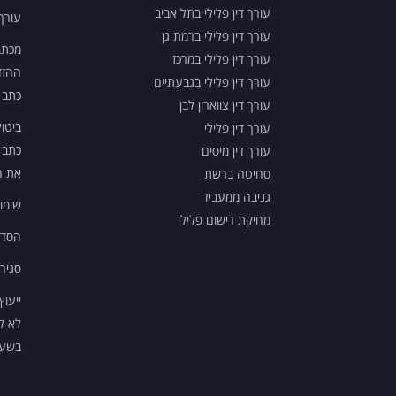
עורך דין פלילי בתל אביב
עורך 
עורך דין פלילי ברמת גן
עורך דין פלילי במרכז
ההזד
עורך דין פלילי בגבעתיים
כתב 
עורך דין צווארון לבן
ביטו
עורך דין פלילי
כתב 
עורך דין מיסים
את ה
סחיטה ברשת
גניבה ממעביד
שימו
מחיקת רישום פלילי
הסדר
סגיר
ייעוץ
לא ל
בשעה