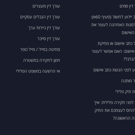
דין סמים
עורך דין מעצרים
מכתב יידוע לחשוד (סעיף 60א):
עורך דין הגבלים עסקיים
מנות האחרונה לעצור את
עורך דין ניירות ערך
האישום
עורך דין סייבר
ל כתב אישום או מחיקת
סחיטה במייל / מייל כופר
אישום: האם אפשר לעצור
גלגל?
זימון לחקירה במשטרה
ע לפני הגשת כתב אישום
אי הרשעה במשפט הפלילי
 מותנה
ת תיק פלילי
 לפני חקירה פלילית: איך
הרוס לעצמכם את התיק
 הראשונה?