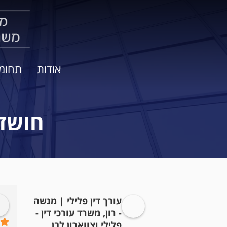
אודות
תחומ
חושדי
עורך דין פלילי | מנשה
Ran Perry
Сергей Л
לפני 5 שנים
- רון, משרד עורכי דין -
פלילי וצווארון לבן