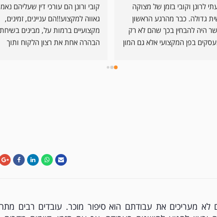
הגעתי לרונן וקובי בזמן של מצוקה 
אישית גדולה. כבר מהרגע הראשון 
גאווה למקצוע!!הם עניינים, זמינים, 
אפשר היה להבחין בכך שהם לא רק 
מתעסקים בפן המקצועי אלא גם המון 
הבהרה אחת את רצון הלקוח ותוך 
בפן האנושי. שיחות חמות ומתן עזרה 
והסברים מרגיעים בכל זמן שנדרשו 
לכך והראו כמה אכפתיות הם 
בהם!!דב ברקוביץ
מעניקים ללקוח. מעבר לכך בפן 
המקצועי מדובר בשני עורכי דין 
מבריקים עם ראש חד וידע מקצועי 
רב מאוד אשר עזרו לי להיחלץ מהצרה 
ה נקלעתי. ממליץ בחום!
לא מעריכים את עבודתם הוא סיפור מוכר. עובדים רבים מתחי