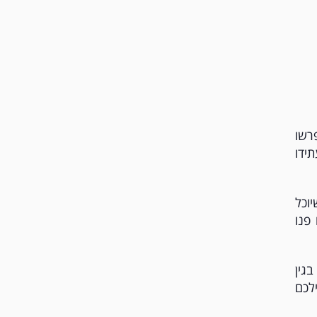
רשו
ידו
וכל
פנו
ט בגין
לכם