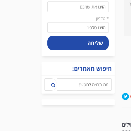
קובי ורונן הם עורכי דין שעליהם נאמר 
פנינו ברגע של מצוקה וזכינו לזמינות 
מלאה, לתמיכה מקצועית ונפשית 
מקצועיים ברמות על, מבינים בשיחת 
והתוצאה גם היא מעולה. ממליץ 
* טלפון
בחום.
כדי הטיפול מעדכנים ומשתפים באופן 
קבוע.בהחלט ממליץ לפנות  ולהיוועץ 
שליחה
חיפוש מאמרים:
לים