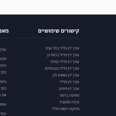
קישורים שימושיים
מאמר
עורך דין פלילי בתל אביב
עורך 
עורך דין פלילי ברמת גן
עורך דין פלילי במרכז
ההזד
עורך דין פלילי בגבעתיים
כתב 
עורך דין צווארון לבן
ביטו
עורך דין פלילי
כתב 
עורך דין מיסים
את ה
סחיטה ברשת
גניבה ממעביד
שימו
מחיקת רישום פלילי
הסדר