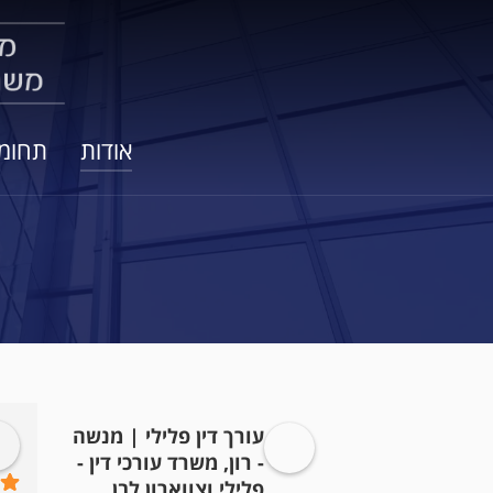
אודות
תחומ
עורך דין פלילי | מנשה
Ran Perry
Сергей Л
לפני 5 שנים
- רון, משרד עורכי דין -
פלילי וצווארון לבן