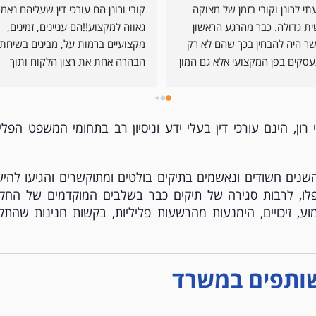
הגעתי לרונן וקובי בזמן של מצוקה 
אישית גדולה. כבר מהרגע הראשון 
גאווה למקצוע!!הם עניינים, זמינים, 
אפשר היה להבחין בכך שהם לא רק 
מתעסקים בפן המקצועי אלא גם המון 
הבהרה אחת את רצון הלקוח ותוך 
בפן האנושי. שיחות חמות ומתן עזרה 
והסברים מרגיעים בכל זמן שנדרשו 
לכך והראו כמה אכפתיות הם 
בהם!!דב ברקוביץ
רון, הינם עורכי דין בעלי ידע וניסיון רב בתחומי המשפט הפליל
מעניקים ללקוח. מעבר לכך בפן 
המקצועי מדובר בשני עורכי דין 
מבריקים עם ראש חד וידע מקצועי 
ך השנים חשודים ונאשמים בתיקים בולטים ומתוקשרים והגיעו להיש
רב מאוד אשר עזרו לי להיחלץ מהצרה 
לו, לרבות סגירה של תיקים כבר בשלבים המוקדמים של החקי
ה נקלעתי. ממליץ בחום!
, זיכויים, הימנעות מהרשעות פליליות, בקשות חנינות שהתקב
ותפים במשרד