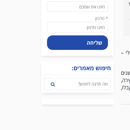
קובי ורונן הם עורכי דין שעליהם נאמר 
פנינו ברגע של מצוקה וזכינו לזמינות 
מלאה, לתמיכה מקצועית ונפשית 
מקצועיים ברמות על, מבינים בשיחת 
והתוצאה גם היא מעולה. ממליץ 
* טלפון
בחום.
כדי הטיפול מעדכנים ומשתפים באופן 
קבוע.בהחלט ממליץ לפנות  ולהיוועץ 
שליחה
י –
חיפוש מאמרים:
גים
רה,
לו,