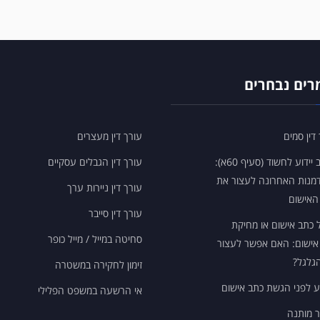
ים נבחרים
דין סמים
עורך דין מעצרים
מכתב יידוע לחשוד (סעיף 60א):
עורך דין הגבלים עסקיים
מנות האחרונה לעצור את
עורך דין ניירות ערך
האישום
עורך דין סייבר
ל כתב אישום או מחיקת
סחיטה במייל / מייל כופר
אישום: האם אפשר לעצור
גלגל?
זימון לחקירה במשטרה
ע לפני הגשת כתב אישום
אי הרשעה במשפט הפלילי
 מותנה