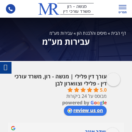
תפריט
דף הבית
»
מיסים והלבנת הון
»
עבירות מע"מ
עבירות מע"מ
עורך דין פלילי | מנשה - רון, משרד עורכי
דין - פלילי וצווארון לבן
5.0
מבוסס על 24 ביקורות
powered by
G
o
o
g
l
e
review us on
יעקב אנגר