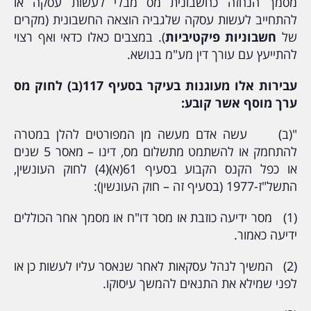
מסמך הנחזה כחשבונית מס מבלי לעשות עסקה או
להתחייב לעשות עסקה שלגביה הוצאה החשבונית (מקרים
של
חשבוניות פיקטיביות
). במצבים כאלו כדאי ואף רצוי
להתייעץ עם עורך דין מע"מ בנושא.
עבירות אלו מעוגנות בעיקר בסעיף 117(ב) לחוק מס
ערך מוסף אשר קובע:
"(ב) עשה אדם מעשה מן המפורטים להלן במטרה
להתחמק או להשתמט מתשלום מס, דינו – מאסר 5 שנים
או כפל הקנס הקבוע בסעיף 61(א)(4) לחוק העונשין,
התשל"ז-1977 (בסעיף זה – חוק העונשין):
(1) מסר ידיעה כוזבת או מסר דו"ח או מסמך אחר הכוללים
ידיעה כאמור.
(2) המשיך לנהל עסקאות לאחר שנאסר עליו לעשות כן או
לפני שמילא את התנאים להמשך עיסוקו.