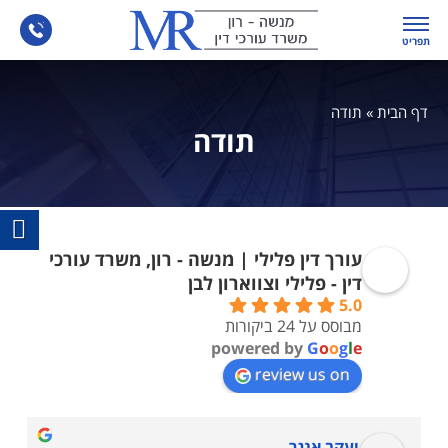
תפריט
דף הבית
»
תודה
תודה
עורך דין פלילי | מנשה - רון, משרד עורכי
דין - פלילי וצווארון לבן
5.0
מבוסס על 24 ביקורות
powered by
G
o
o
g
l
e
review us on
יעקב אנגר