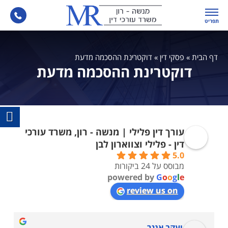
תפריט
דף הבית
»
פסקי דין
»
דוקטרינת ההסכמה מדעת
דוקטרינת ההסכמה מדעת
עורך דין פלילי | מנשה - רון, משרד עורכי
דין - פלילי וצווארון לבן
5.0
מבוסס על 24 ביקורות
powered by
G
o
o
g
l
e
review us on
יעקב אנגר