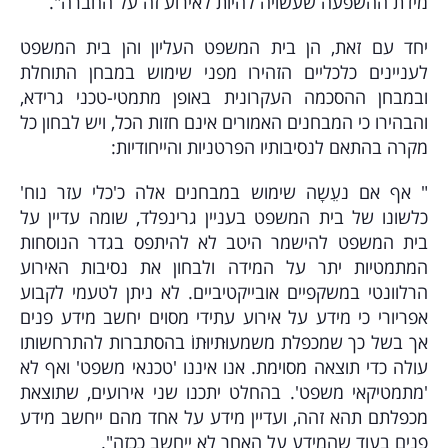
מידת ההשפעה שעשויה להיות לאירוע זה על החברה".
יחד עם זאת, הן בית המשפט העליון והן בית המשפט
לעניינים כלכליים הזהירו מפני שימוש במבחן התוחלת
ובמבחן ההסכמה העקרונית באופן מתמטי-טכני גרידא,
והבהירו כי המבחנים האמורים אינם חזות הכל, ויש לבחון כל
מקרה בהתאם לנסיבותיו הפרטניות והייחודיות:
" אף אם נעֵשָה שימוש במבחנים אלה כ'כלי עזר נוח'
כלשונו של בית המשפט בעניין גרינפלד, שומה עדיין על
בית המשפט להישמר היטב לא להיתפס בגדר הנוסחות
המתמטיות יתר על המידה ולבחון את נסיבות האירוע
הרלוונטי במשקפיים אובייקטיביים. לא ניתן לטעמי לקבוע
אפריורי כי מידע על אירוע עתידי מסוים יחשב מידע פנים
אך בשל כך שמכפלת משמעוּתיוּתוֹ בהסתברות להתרחשותו
עולה כדי תוצאה מסוימת. אנו איננו 'טכנאי משפט' ואף לא
'מתמטיקאי משפט'. בהחלט יתכנו שני אירועים, שתוצאת
מכפלתם תהא זהה, ועדיין מידע על אחד מהם ייחשב מידע
פנים בעוד שהמידע על האחר לא ייחשב ככזה".