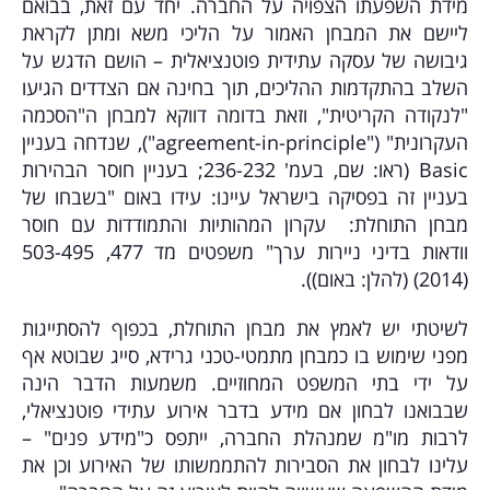
מידת השפעתו הצפויה על החברה. יחד עם זאת, בבואם
ליישם את המבחן האמור על הליכי משא ומתן לקראת
גיבושה של עסקה עתידית פוטנציאלית – הושם הדגש על
השלב בהתקדמות ההליכים, תוך בחינה אם הצדדים הגיעו
"לנקודה הקריטית", וזאת בדומה דווקא למבחן ה"הסכמה
העקרונית" ("agreement-in-principle"), שנדחה בעניין
Basic (ראו: שם, בעמ' 236-232; בעניין חוסר הבהירות
בעניין זה בפסיקה בישראל עיינו: עידו
באום "בשבחו של
מבחן התוחלת:
עקרון המהותיות והתמודדות עם חוסר
וודאות בדיני ניירות ערך" משפטים מד 477, 503-495
(2014) (להלן: באום)).
לשיטתי יש לאמץ את מבחן התוחלת, בכפוף להסתייגות
מפני שימוש בו כמבחן מתמטי-טכני גרידא, סייג שבוטא אף
על ידי בתי המשפט המחוזיים. משמעות הדבר הינה
שבבואנו לבחון אם מידע בדבר אירוע עתידי פוטנציאלי,
לרבות מו"מ שמנהלת החברה, ייתפס כ"מידע פנים" –
עלינו לבחון את הסבירות להתממשותו של האירוע וכן את