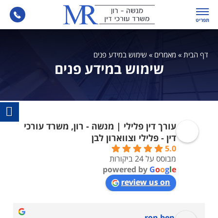
תפריט
דף הבית
»
מאמרים
»
שימוש במידע פנים
שימוש במידע פנים
עורך דין פלילי | מנשה - רון, משרד עורכי
דין - פלילי וצווארון לבן
5.0
מבוסס על 24 ביקורות
powered by
G
o
o
g
l
e
review us on
יעקב אנגר