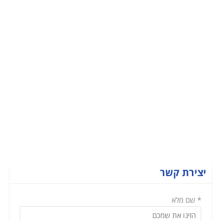
הרצת מניות – מהי הרצת מניות ומהי
הנעה בתרמית ומהו העונש בגין עבירות
יצירת קשר
אלו?
* שם מלא