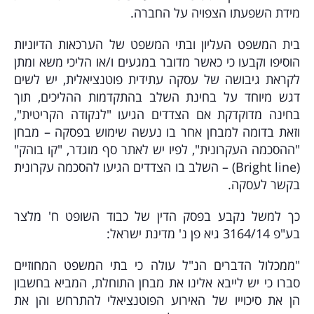
מידת השפעתו הצפויה על החברה.
בית המשפט העליון ובתי המשפט של הערכאות הדיוניות
הוסיפו וקבעו כי כאשר מדובר במגעים ו/או הליכי משא ומתן
לקראת גיבושה של עסקה עתידית פוטנציאלית, יש לשים
דגש מיוחד על בחינת השלב בהתקדמות ההליכים, תוך
בחינה מדוקדקת אם הצדדים הגיעו "לנקודה הקריטית",
וזאת בדומה למבחן אחר בו נעשה שימוש בפסקה – מבחן
"ההסכמה העקרונית", לפיו יש לאתר סף מוגדר, "קו בוהק"
(Bright line) – השלב בו הצדדים הגיעו להסכמה עקרונית
בקשר לעסקה.
כך למשל נקבע בפסק הדין של כבוד השופט ח' מלצר
בע"פ 3164/14
גיא פן נ' מדינת ישראל
:
"ממכלול הדברים הנ"ל עולה כי בתי המשפט המחוזיים
סברו כי יש לייבא אלינו את מבחן התוחלת, המביא בחשבון
הן את סיכוייו של האירוע הפוטנציאלי להתרחש והן את