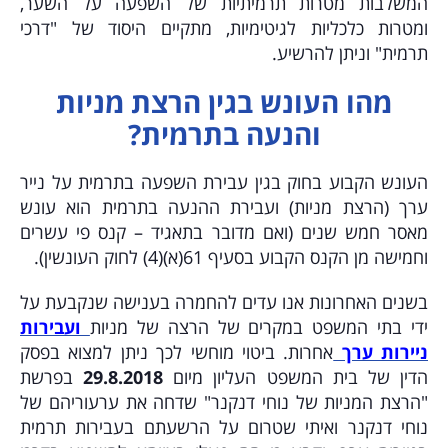
המשלבות מטרות תרמיתיות של השפעה על השער,
ומטרות כלכליות לגיטימיות, מתקיים היסוד של "דרכי
תרמית" וניתן להרשיע.
מהו העונש בגין הרצת מניות
והנעה בתרמית?
העונש הקבוע בחוק בגין עבירת השפעה בתרמית על נייר
ערך (הרצת מניות) ועבירת ההנעה בתרמית הוא עונש
מאסר חמש שנים (ואם מדובר בתאגיד – קנס פי עשרים
וחמישה מן הקנס הקבוע בסעיף 61(א)(4) לחוק העונשין).
בשנים האחרונות אנו עדים להחמרה בענישה שנקבעת על
ידי בתי המשפט במקרים של הרצה של מניות
ועבירות
ניירות ערך
אחרות. ביטוי מוחשי לכך ניתן למצוא בפסק
הדין של בית המשפט העליון מיום
29.8.2018
בפרשת
"הרצת המניות של נוחי דנקנר" שדחה את ערעוריהם של
נוחי דנקנר ואיתי שטרום על הרשעתם בעבירות תרמית