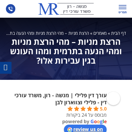
תפריט
דף הבית
»
מאמרים
»
הרצת מניות – מהי הרצת מניות ומהי הנעה בתרמית ומהו העונש בגין עבירות אלו?
הרצת מניות – מהי הרצת מניות
ומהי הנעה בתרמית ומהו העונש
בגין עבירות אלו?
עורך דין פלילי | מנשה - רון, משרד עורכי
דין - פלילי וצווארון לבן
5.0
מבוסס על 24 ביקורות
powered by
G
o
o
g
l
e
review us on